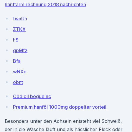
hanffarm rechnung 2018 nachrichten
fwnUh
ZTKX
hS
qpMfz
Bfa
wNXc
obnt
Cbd oil bogue nc
Premium hanföl 1000mg doppelter vorteil
Besonders unter den Achseln entsteht viel Schweiß,
der in die Wäsche läuft und als hässlicher Fleck oder