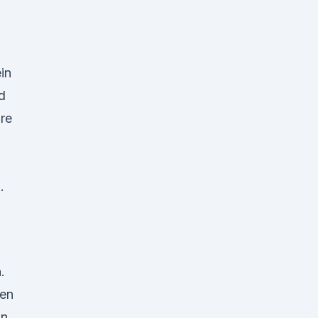
in
d
re
.
.
ren
in