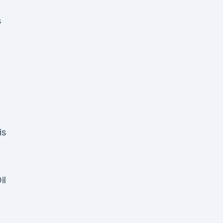
s
is
il