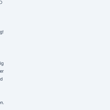
BD
g!
ig
er
rd
en.