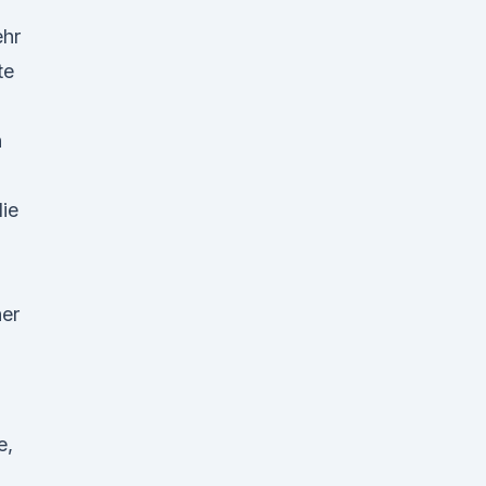
ehr
te
n
ie
her
e,