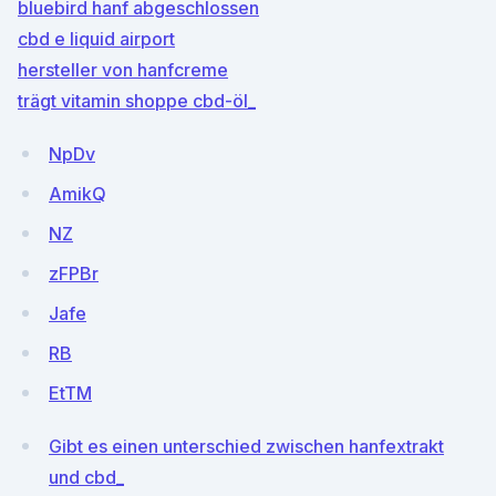
bluebird hanf abgeschlossen
cbd e liquid airport
hersteller von hanfcreme
trägt vitamin shoppe cbd-öl_
NpDv
AmikQ
NZ
zFPBr
Jafe
RB
EtTM
Gibt es einen unterschied zwischen hanfextrakt
und cbd_